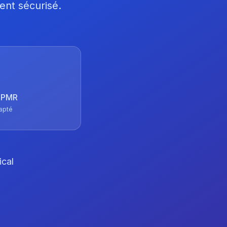
ent sécurisé.
 TPMR
apté
ical