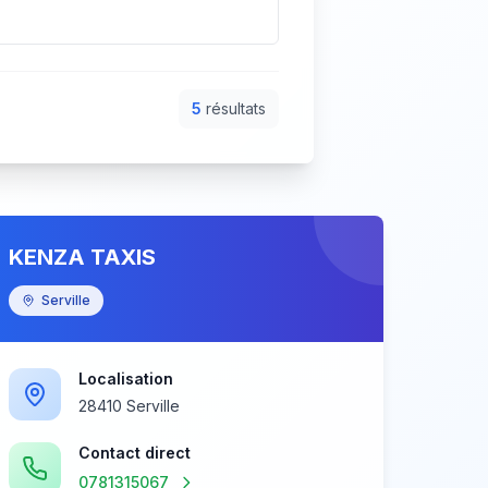
5
résultat
s
KENZA TAXIS
Serville
Localisation
28410 Serville
Contact direct
0781315067