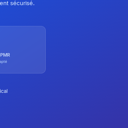
ent sécurisé.
 TPMR
apté
ical