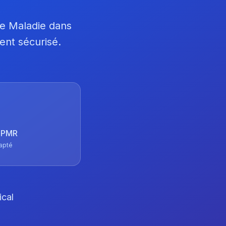
ce Maladie dans
ent sécurisé.
 TPMR
apté
ical