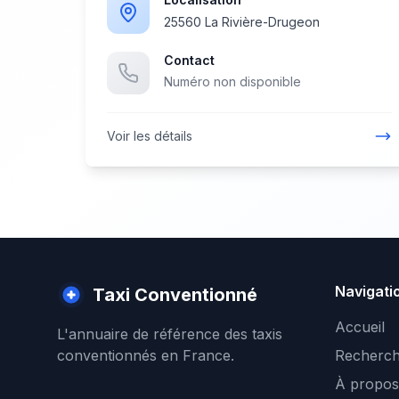
25560 La Rivière-Drugeon
Contact
Numéro non disponible
Voir les détails
Navigati
Taxi Conventionné
Accueil
L'annuaire de référence des taxis
conventionnés en France.
Recherch
À propos