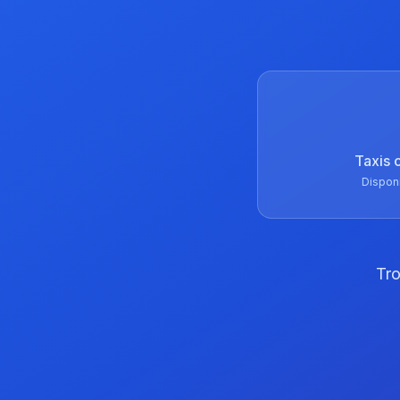
Taxis 
Dispon
Tro