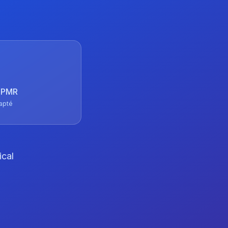
 TPMR
apté
ical