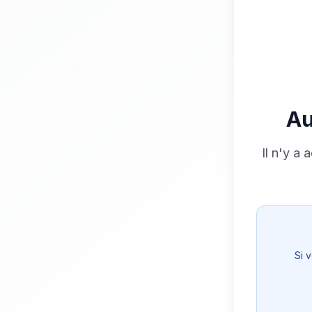
Au
Il n'y a
Si 