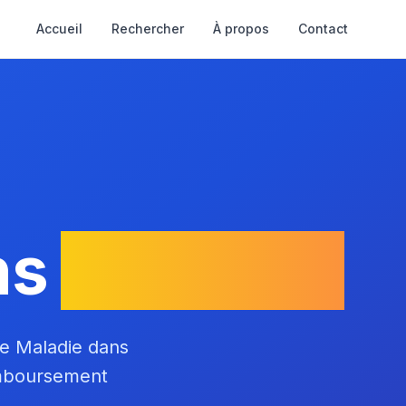
Accueil
Rechercher
À propos
Contact
ns
la Creuse
ce Maladie dans
emboursement