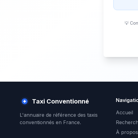
💡 Con
Navigati
Taxi Conventionné
Accueil
L'annuaire de référence des taxis
conventionnés en France.
Recherch
À propos