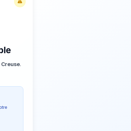
ble
a Creuse
.
otre