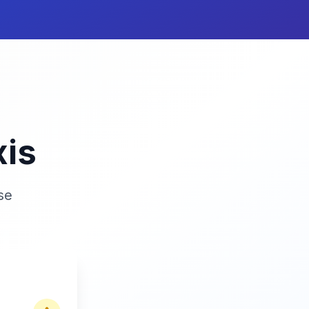
xis
se