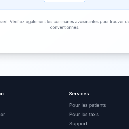
seil : Vérifiez également les communes avoisinantes pour trouver de
conventionnés.
on
Services
Pour les patients
er
Pour les taxis
Support