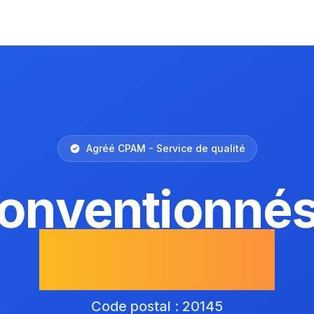
Agréé CPAM - Service de qualité
conventionnés
Solenzara
Code postal : 20145