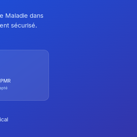
ce Maladie dans
ent sécurisé.
 TPMR
apté
ical