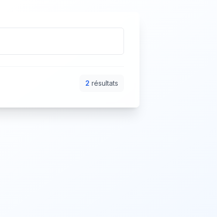
2
résultat
s