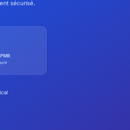
ent sécurisé.
 TPMR
apté
ical