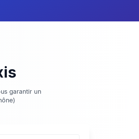
xis
us garantir un
hône)