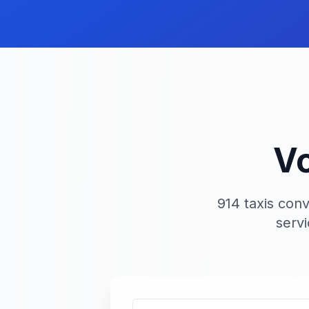
Vo
914 taxis con
serv