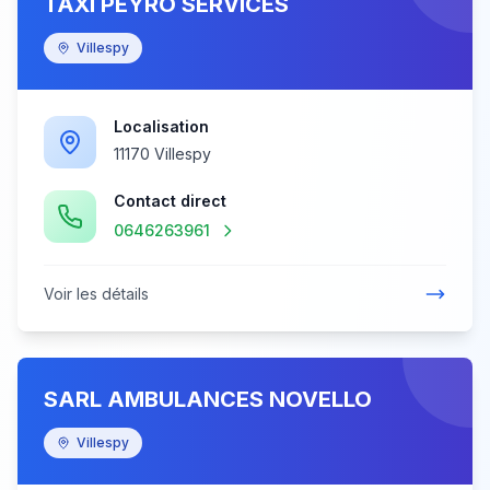
TAXI PEYRO SERVICES
Villespy
Localisation
11170 Villespy
Contact direct
0646263961
Voir les détails
SARL AMBULANCES NOVELLO
Villespy