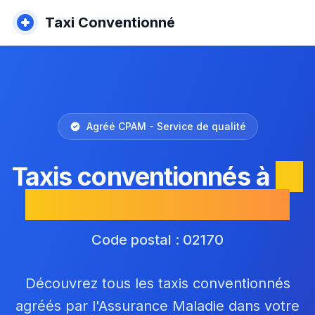
Taxi Conventionné
Agréé CPAM - Service de qualité
Taxis conventionnés à
Le
Nouvion-en-Thiérache
Code postal : 02170
Découvrez tous les taxis conventionnés
agréés par l'Assurance Maladie dans votre