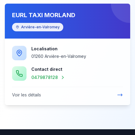
EURL TAXI MORLAND
Arvière-en-Valromey
Localisation
01260 Arvière-en-Valromey
Contact direct
0479878128
Voir les détails